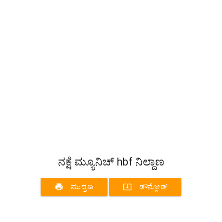
ನಕ್ಷೆ ಮ್ಯೂನಿಚ್ hbf ನಿಲ್ದಾಣ
print
system_update_alt
ಮುದ್ರಣ
ಡೌನ್ಲೋಡ್