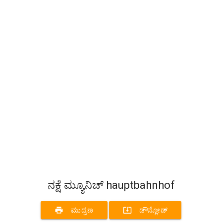
ನಕ್ಷೆ ಮ್ಯೂನಿಚ್ hauptbahnhof
print
system_update_alt
ಮುದ್ರಣ
ಡೌನ್ಲೋಡ್