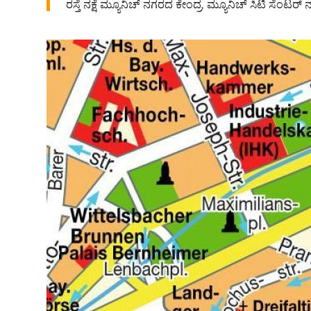
ರಸ್ತೆ ನಕ್ಷೆ ಮ್ಯೂನಿಚ್ ನಗರದ ಕೇಂದ್ರ. ಮ್ಯೂನಿಚ್ ಸಿಟಿ ಸೆಂಟರ