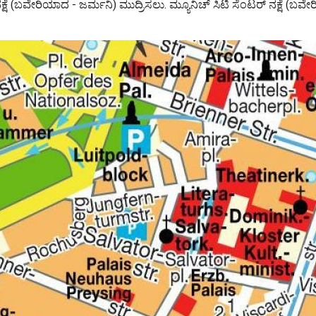
್ ನಕ್ಷೆ (ಬವೇರಿಯಾದ - ಜರ್ಮನಿ) ಮುದ್ರಿಸಲು. ಮ್ಯೂನಿಚ್ ಸಿಟಿ ಸೆಂಟರ್ ನಕ್ಷೆ (ಬ