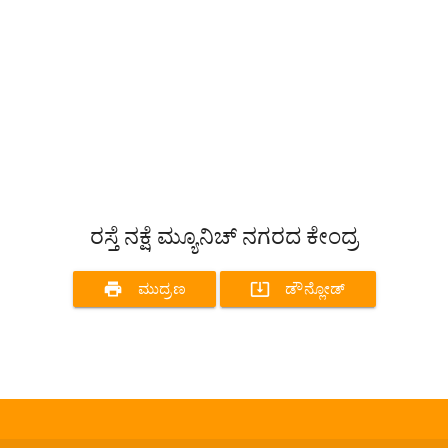
ರಸ್ತೆ ನಕ್ಷೆ ಮ್ಯೂನಿಚ್ ನಗರದ ಕೇಂದ್ರ
print
system_update_alt
ಮುದ್ರಣ
ಡೌನ್ಲೋಡ್