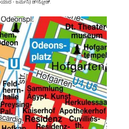
ವೇರಿಯಾದ - ಜರ್ಮನಿ) ಡೌನ್ಲೋಡ್.